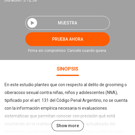
Duración: 5:12:50
MUESTRA
PRUEBA AHORA
Firma sin compromiso. Cancele cuando quiera.
SINOPSIS
En este estudio planteo que con respecto al delito de grooming o
ciberacoso sexual contra niñas, niños y adolescentes (NNA),
tipificado por el art. 131 del Código Penal Argentino, no se cuenta
con la información empírica necesaria ni evaluaciones
sistemáticas que permitan conocer con precisión qué está
ocurriendo en la realidad y tener una visión actualizada del
Show more
fenómeno y su lesividad. Asimismo, que si bien su introducción