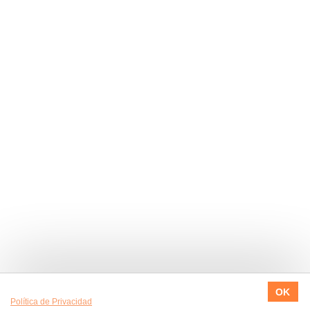
Utilizamos cookies en nuestro sitio web, para ofrecerte una mejor
OK
experiencia. ¿Te gustaría saber más acerca de nuestra
Política de Privacidad
?