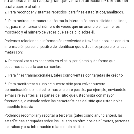
su acceso al sitio Las páginas que visita La dirección IP del sitio del
cual accede al sitio
2. Para reconocer visitantes repetidos, para fines estadísticos/analíticos.
3. Para rastrear de manera anónima la interacción con publicidad en línea,
i.e., para monitorear el número de veces que un anuncio en banner es
mostrado y el número de veces que se da clic sobre él.
Podemos relacionar la información recolectad a través de cookies con otra
información personal posible de identificar que usted nos proporciona. Las
metas son:
4. Personalizar su experiencia en el sitio, por ejemplo, de forma que
podamos saludarlo con su nombre.
5. Para fines transaccionales, tales como ventas con tarjetas de crédito.
6. Para monitorear su uso de nuestro sitio para volver nuestra
comunicación con usted lo más eficiente posible; por ejemplo, enviándole
e-mails relevantes a las partes del sitio que usted visita con mayor
frecuencia, o avisarle sobre las características del sitio que usted no ha
accedido todavía.
Podemos recompilar y reportar a terceros (tales como anunciantes), las
estadísticas agregadas sobre los usuario en términos de números, patrones
de tráfico y otra información relacionada al sitio.