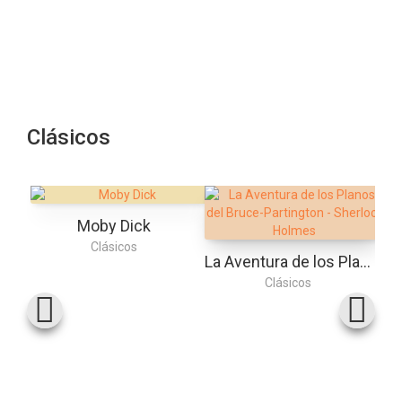
Clásicos
Moby Dick
E
Clásicos
La Aventura de los Planos del Bruce-Partington - Sherlock Holmes
Clásicos