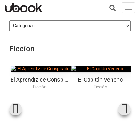
Toggl
navig
+
Ficcíon
El Aprendiz de Conspirador
El Capitán Veneno
Ficción
Ficción