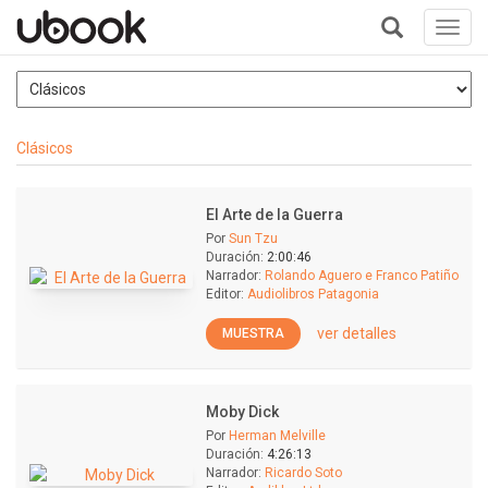
Toggl
navig
+
Clásicos
El Arte de la Guerra
Por
Sun Tzu
Duración:
2:00:46
Narrador:
Rolando Aguero e Franco Patiño
Editor:
Audiolibros Patagonia
ver detalles
MUESTRA
Moby Dick
Por
Herman Melville
Duración:
4:26:13
Narrador:
Ricardo Soto