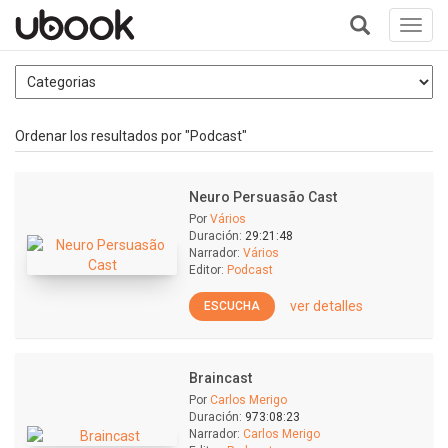
Toggl
navig
+
Ordenar los resultados por "Podcast"
Neuro Persuasão Cast
Por
Vários
Duración:
29:21:48
Narrador:
Vários
Editor:
Podcast
ver detalles
ESCUCHA
Braincast
Por
Carlos Merigo
Duración:
973:08:23
Narrador:
Carlos Merigo